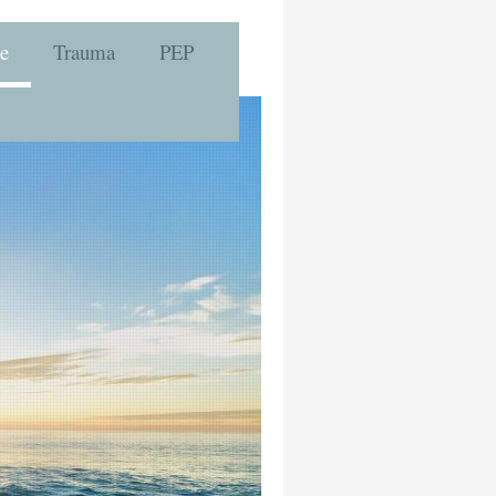
e
Trauma
PEP