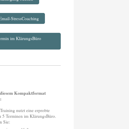
 Email-StressCoaching
ermin im KlärungsBüro
n diesem Kompaktformat
n:
aining nutzt eine erprobte
on 5 Terminen im KlärungsBüro.
n Sie: