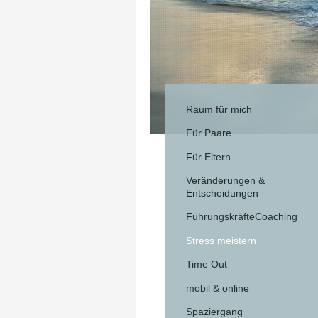
Raum für mich
Für Paare
Für Eltern
Veränderungen &
Entscheidungen
FührungskräfteCoaching
Stress meistern
Time Out
mobil & online
Spaziergang