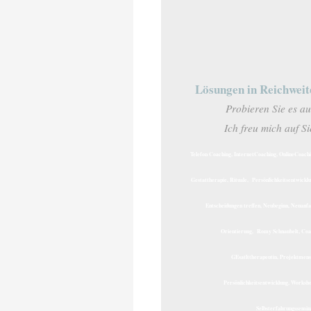
Lösungen in Reichweit
Probieren Sie es au
Ich freu mich auf Si
Telefon Coaching, InternetCoaching, OnlineCoachi
Gestattherapie, Rituale, Persönlichkeitsentwicklu
Entscheidungen treffen, Neubeginn, Neuanfa
Orientierung, Romy Schnaubelt, Coa
GEsatlttherapeutin, Projektmens
Persönlichkeitsentwicklung, Worksho
Selbsterfahrungssemi