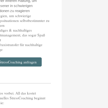
ner inneren Haltung, um
ssener in schwierigen
tionen zu reagieren
egien, um schwierige
gssituationen selbstbestimmter zu
ern
diges & nachhaltiges
stmanagement, das sogar Spaß
ht
Praxistransfer für nachhaltige
ge
ressCoaching anfragen
 vorbei. All das kostet
duelles StressCoaching beginnt
ie: