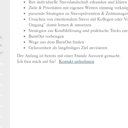
Ihre individuelle Stresslandschaft erkunden und klären
Ziele & Prioritäten mit eigenen Werten stimmig verknü
passende Strategien zu Stressprävention & Zeitmanage
Ursachen von emotionalem Stress mit Kollegen oder Vo
Umgang" damit lernen & umsetzen
Strategien zur Konfliktlösung und praktische Tricks zur
BurnOut vorbeugen
e.
Wege aus dem BurnOut finden
s.
Gelassenheit als langfrsitiges Ziel anvisieren
e!
Der Anfang ist bereits mit einer Stunde Ausszeit gemacht.
Ich freu mich auf Sie!
Kontakt aufnehmen
ng,
ng,
ng,
ch,
ch,
ps,
nar