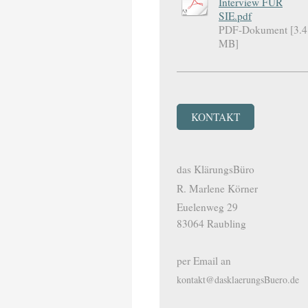
Interview FÜR
SIE.pdf
PDF-Dokument [3.4
MB]
KONTAKT
das KlärungsBüro
R. Marlene Körner
Euelenweg 29
83064
Raubling
per Email an
kontakt@dasklaerungsBuero.de