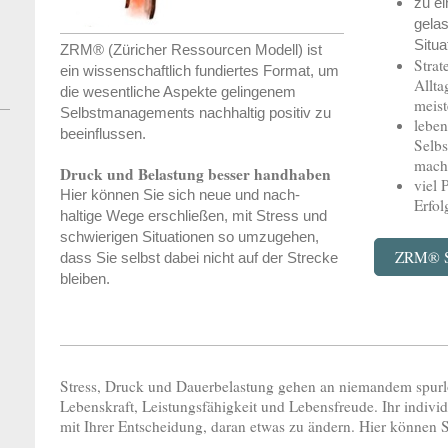
zu ei
gela
Situa
ZRM® (Züricher Ressourcen Modell) ist
Strat
ein wissenschaftlich fundiertes Format, um
Allta
die wesentliche Aspekte gelingenem
meist
Selbstmanagements nachhaltig positiv zu
leben
beeinflussen.
Selb
mac
Druck und Belastung besser handhaben
viel 
Hier können Sie sich neue und nach-
Erfol
haltige
Wege erschließen, mit Stress und
schwierigen Situationen so umzugehen,
ZRM® St
dass Sie selbst dabei nicht auf der Strecke
bleiben.
Stress, Druck und Dauerbelastung gehen an niemandem spurlos
Lebenskraft, Leistungsfähigkeit und Lebensfreude. Ihr indivi
mit Ihrer Entscheidung, daran etwas zu ändern. Hier können S