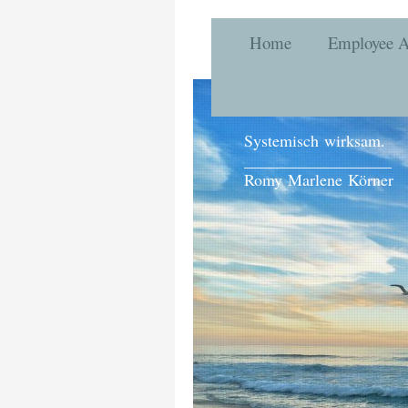
Home
Employee A
Systemisch wirksam.
__________________
Romy Marlene Körner