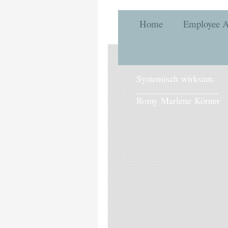
Home
Employee A
Systemisch wirksam.
__________________
Romy Marlene Körner