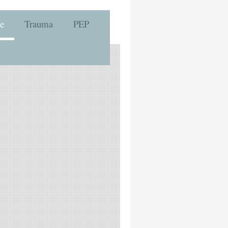
e
Trauma
PEP